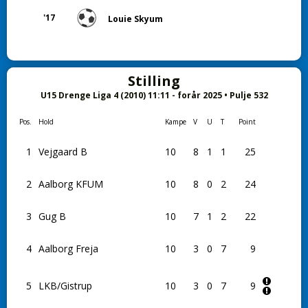
'17
Louie Skyum
Stilling
U15 Drenge Liga 4 (2010) 11:11 - forår 2025 • Pulje 532
Pos.
Hold
Kampe
V
U
T
Point
1
Vejgaard B
10
8
1
1
25
2
Aalborg KFUM
10
8
0
2
24
3
Gug B
10
7
1
2
22
4
Aalborg Freja
10
3
0
7
9
5
LKB/Gistrup
10
3
0
7
9