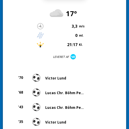
17°
3,3
m/s
0
ml.
21:17
Kl.
LEVERET AF
'70
Victor Lund
'68
Lucas Chr. Böhm Pedersen
'43
Lucas Chr. Böhm Pedersen
'35
Victor Lund