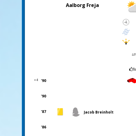
Aalborg Freja
LE
M
+4
'90
'90
'87
Jacob Breinholt
'86