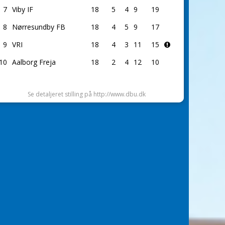
7
Viby IF
18
5
4
9
19
8
Nørresundby FB
18
4
5
9
17
9
VRI
18
4
3
11
15
10
Aalborg Freja
18
2
4
12
10
Se detaljeret stilling på http://www.dbu.dk