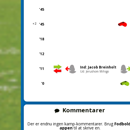
'45
+2
'45
'18
'12
Ind: Jacob Breinholt
'11
Ud: Jerushom Mihigo
'0
Kommentarer
Der er endnu ingen kamp-kommentarer. Brug
Fodbol
appen
til at skrive en.