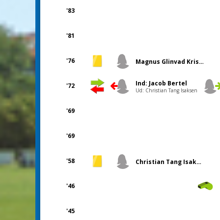
'83
'81
'76
Magnus Glinvad Kristensen
Ind: Jacob Bertel
'72
Ud: Christian Tang Isaksen
'69
'69
'58
Christian Tang Isaksen
'46
'45