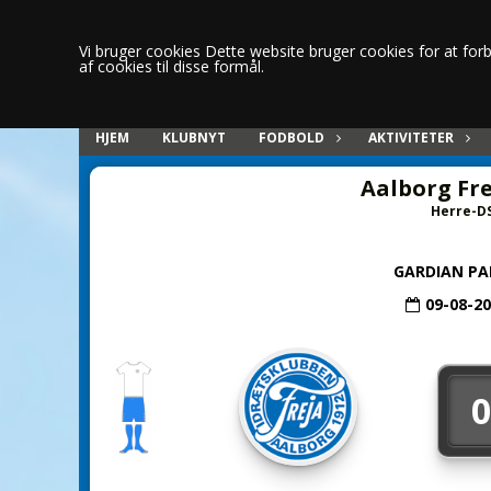
Vi bruger cookies Dette website bruger cookies for at forbe
af cookies til disse formål.
HJEM
KLUBNYT
FODBOLD
AKTIVITETER
Aalborg Fr
Herre-DS
GARDIAN PA
09-08-2
0