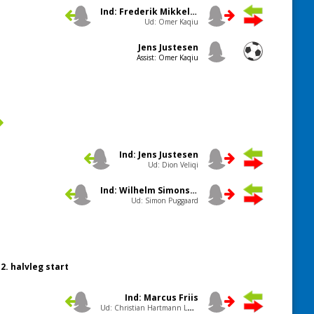
Ind: Frederik Mikkelsen
Ud: Omer Kaqiu
Jens Justesen
Assist: Omer Kaqiu
Ind: Jens Justesen
Ud: Dion Veliqi
Ind: Wilhelm Simonsen
Ud: Simon Puggaard
2. halvleg start
Ind: Marcus Friis
Ud: Christian Hartmann Lund