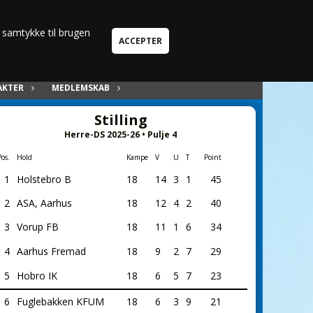
Hele siden
u samtykke til brugen
AKTER
MEDLEMSKAB
Stilling
Herre-DS 2025-26 • Pulje 4
Pos.
Hold
Kampe
V
U
T
Point
1
Holstebro B
18
14
3
1
45
2
ASA, Aarhus
18
12
4
2
40
3
Vorup FB
18
11
1
6
34
4
Aarhus Fremad
18
9
2
7
29
5
Hobro IK
18
6
5
7
23
6
Fuglebakken KFUM
18
6
3
9
21