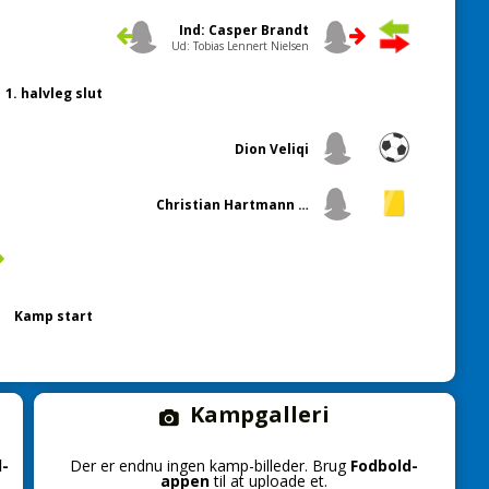
Ind: Casper Brandt
Ud: Tobias Lennert Nielsen
1. halvleg slut
Dion Veliqi
Christian Hartmann Lund
Kamp start
Kampgalleri
d-
Der er endnu ingen kamp-billeder. Brug
Fodbold-
appen
til at uploade et.