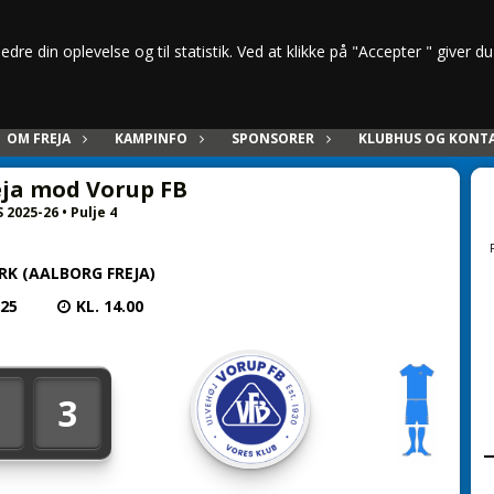
dre din oplevelse og til statistik. Ved at klikke på "Accepter " giver d
OM FREJA
KAMPINFO
SPONSORER
KLUBHUS OG KONT
eja mod Vorup FB
 2025-26 • Pulje 4
RK (AALBORG FREJA)
025
KL. 14.00
3