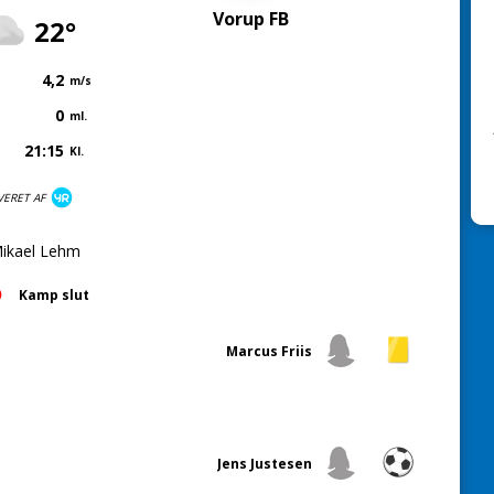
Vorup FB
22°
4,2
m/s
0
ml.
21:15
Kl.
VERET AF
ikael Lehm
Kamp slut
Marcus Friis
Jens Justesen