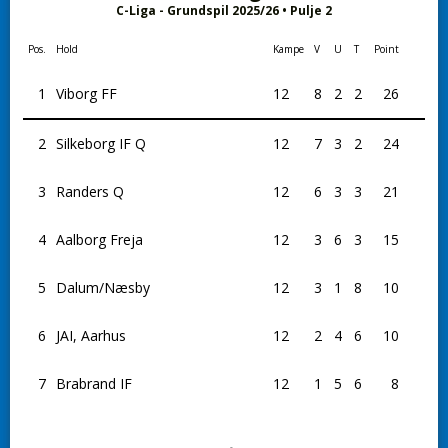
C-Liga - Grundspil 2025/26 • Pulje 2
Pos.
Hold
Kampe
V
U
T
Point
1
Viborg FF
12
8
2
2
26
2
Silkeborg IF Q
12
7
3
2
24
3
Randers Q
12
6
3
3
21
4
Aalborg Freja
12
3
6
3
15
5
Dalum/Næsby
12
3
1
8
10
6
JAI, Aarhus
12
2
4
6
10
7
Brabrand IF
12
1
5
6
8