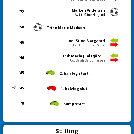
Maiken Andersen
'72
Assist: Stine Nørgaard
'50
Trine Marie Madsen
Ind: Stine Nørgaard
'46
Ud: Katrine Torp Staffe
Ind: Maria Juelsgård Jensen
'46
Ud: Sarah Serup Hansen
'45
2. halvleg start
+3
'45
1. halvleg slut
'0
Kamp start
Stilling