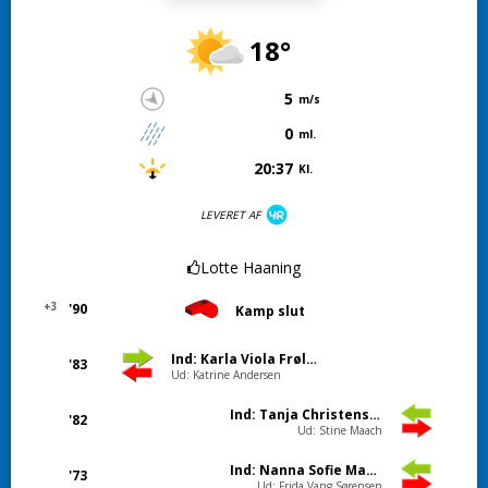
18°
5
m/s
0
ml.
20:37
Kl.
LEVERET AF
Lotte Haaning
+3
'90
Kamp slut
Ind: Karla Viola Frølund
'83
Ud: Katrine Andersen
Ind: Tanja Christensen
'82
Ud: Stine Maach
Ind: Nanna Sofie Martens
'73
Ud: Frida Vang Sørensen