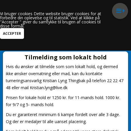
Vi bruger cookies Dette website bruger cookies for at
forbedre din oplevelse og til statistik. Ved at klikke på
"Accepter " giver du samtykke til brugen af cookies til
disse formål.
Kun i Aalborg City Cup
Tilmelding som lokalt hold
Hvis du ønsker at tilmelde som som lokalt hold, og dermed
ikke ønsker overnatning eller mad,
kan du kontakte
turneringsansvarlig Kristian Lyng Thingbak på telefon 22 22 47
48 eller mail Kristian.lyng@live.dk
Prisen for lokale hold er 1250 kr. for 11-mands hold. 1000 kr.
for 9/7 og 5- mands hold.
Du er garanteret minimum 6 kampe fordelt over alle 3 dage.
Og der er medaljer til alle uanset placering.