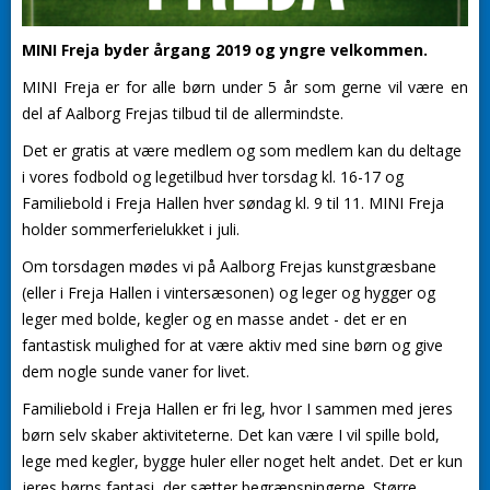
MINI Freja byder årgang 2019 og yngre velkommen.
MINI Freja er for alle børn under 5 år som gerne vil være en
del af Aalborg Frejas tilbud til de allermindste.
Det er gratis at være medlem og som medlem kan du deltage
i vores fodbold og legetilbud hver torsdag kl. 16-17 og
Familiebold i Freja Hallen hver søndag kl. 9 til 11. MINI Freja
holder sommerferielukket i juli.
Om torsdagen mødes vi på Aalborg Frejas kunstgræsbane
(eller i Freja Hallen i vintersæsonen) og leger og hygger og
leger med bolde, kegler og en masse andet - det er en
fantastisk mulighed for at være aktiv med sine børn og give
dem nogle sunde vaner for livet.
Familiebold i Freja Hallen er fri leg, hvor I sammen med jeres
børn selv skaber aktiviteterne. Det kan være I vil spille bold,
lege med kegler, bygge huler eller noget helt andet. Det er kun
jeres børns fantasi, der sætter begrænsningerne. Større