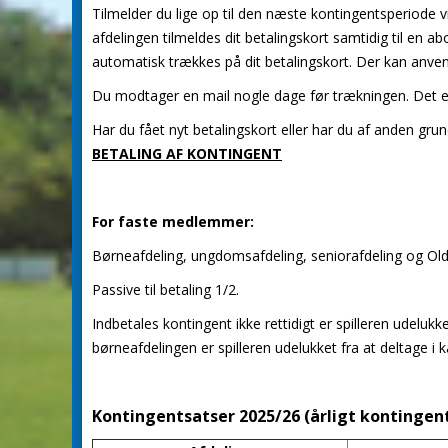
Tilmelder du lige op til den næste kontingentsperiode v
afdelingen tilmeldes dit betalingskort samtidig til en
automatisk trækkes på dit betalingskort. Der kan anv
Du modtager en mail nogle dage før trækningen. Det er d
Har du fået nyt betalingskort eller har du af anden grund
BETALING AF KONTINGENT
For faste medlemmer:
Børneafdeling, ungdomsafdeling, seniorafdeling og Old 
Passive til betaling 1/2.
Indbetales kontingent ikke rettidigt er spilleren udelu
børneafdelingen er spilleren udelukket fra at deltage i 
Kontingentsatser 2025/26 (årligt kontingent 