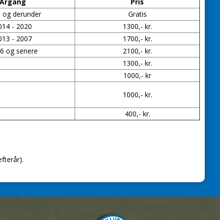
Årgang
Pris
 og derunder
Gratis
014 - 2020
1300,- kr.
013 - 2007
1700,- kr.
6 og senere
2100,- kr.
1300,- kr.
1000,- kr
1000,- kr.
400,- kr.
fterår).