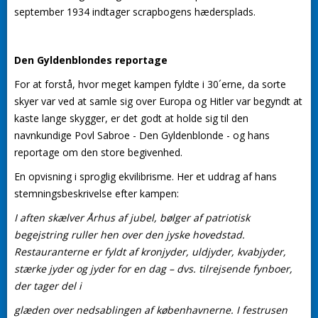
september 1934 indtager scrapbogens hædersplads.
Den Gyldenblondes reportage
For at forstå, hvor meget kampen fyldte i 30´erne, da sorte
skyer var ved at samle sig over Europa og Hitler var begyndt at
kaste lange skygger, er det godt at holde sig til den
navnkundige Povl Sabroe - Den Gyldenblonde - og hans
reportage om den store begivenhed.
En opvisning i sproglig ekvilibrisme. Her et uddrag af hans
stemningsbeskrivelse efter kampen:
I aften skælver Århus af jubel, bølger af patriotisk
begejstring ruller hen over den jyske hovedstad.
Restauranterne er fyldt af kronjyder, uldjyder, kvabjyder,
stærke jyder og jyder for en dag – dvs. tilrejsende fynboer,
der tager del i
glæden over nedsablingen af københavnerne. I festrusen