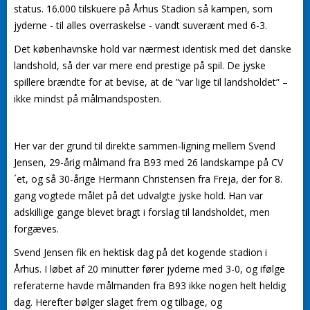
status. 16.000 tilskuere på Århus Stadion så kampen, som
jyderne - til alles overraskelse - vandt suverænt med 6-3.
Det københavnske hold var nærmest identisk med det danske
landshold, så der var mere end prestige på spil. De jyske
spillere brændte for at bevise, at de ”var lige til landsholdet” –
ikke mindst på målmandsposten.
Her var der grund til direkte sammen-ligning mellem Svend
Jensen, 29-årig målmand fra B93 med 26 landskampe på CV
´et, og så 30-årige Hermann Christensen fra Freja, der for 8.
gang vogtede målet på det udvalgte jyske hold. Han var
adskillige gange blevet bragt i forslag til landsholdet, men
forgæves.
Svend Jensen fik en hektisk dag på det kogende stadion i
Århus. I løbet af 20 minutter fører jyderne med 3-0, og ifølge
referaterne havde målmanden fra B93 ikke nogen helt heldig
dag. Herefter bølger slaget frem og tilbage, og