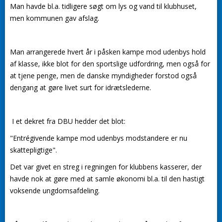
Man havde bl.a. tidligere søgt om lys og vand til klubhuset,
men kommunen gav afslag.
Man arrangerede hvert år i påsken kampe mod udenbys hold
af klasse, ikke blot for den sportslige udfordring, men også for
at tjene penge, men de danske myndigheder forstod også
dengang at gøre livet surt for idrætslederne.
I et dekret fra DBU hedder det blot:
"Entrégivende kampe mod udenbys modstandere er nu
skattepligtige".
Det var givet en streg i regningen for klubbens kasserer, der
havde nok at gøre med at samle økonomi bl.a. til den hastigt
voksende ungdomsafdeling.