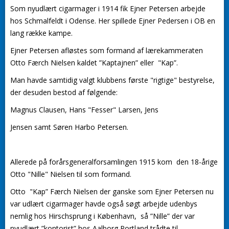
Som nyudlært cigarmager i 1914 fik Ejner Petersen arbejde
hos Schmalfeldt i Odense. Her spillede Ejner Pedersen i OB en
lang række kampe.
Ejner Petersen afløstes som formand af lærekammeraten
Otto Færch Nielsen kaldet ”Kaptajnen” eller "Kap”.
Man havde samtidig valgt klubbens første "rigtige" bestyrelse,
der desuden bestod af følgende:
Magnus Clausen, Hans "Fesser" Larsen, Jens
Jensen samt Søren Harbo Petersen.
Allerede på forårsgeneralforsamlingen 1915 kom den 18-årige
Otto "Nille" Nielsen til som formand.
Otto "Kap” Færch Nielsen der ganske som Ejner Petersen nu
var udlært cigarmager havde også søgt arbejde udenbys
nemlig hos Hirschsprung i København, så ”Nille” der var
nyudlært ”kontorist” hos Aalborg Portland trådte til.