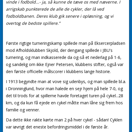
vinde i fodbold...- ja, så kunne de tæve os med næverne. I
arrigskab punkterede de alle de cykler, der lå ved
fodboldbanen. Deres klub gik senere i opløsning, og vi
overtog de bedste spillere.”
Første rigtige turneringskamp spillede man på Eksercerpladsen
mod Afholdsklubben Skjold, der dengang spillede i JBU's
turnering, og man indkasserede da og-så et nederlag på 1-6,
og sandelig om ikke Ejner Petersen, klubbens stifter, også var
den første officielle målscorer i klubbens lange historie.
I 1913 begyndte man at vove sig udenbys, og man spillede bl.a.
i Dronninglund, hvor man halede en sejr hjem på hele 7-0, og
det til trods for at spillerne havde foretaget turen på cykel...28
km, og da kun få ejede en cykel måtte man låne sig frem hos
familie og venner.
Da dette ikke rakte kørte man 2 på hver cykel - sådan! Cyklen
var iøvrigt det eneste befordringsmiddel i de første år.