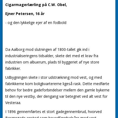
Cigarmagerlærling på C.W. Obel,
Ejner Petersen, 16 år
- og den lykkelige ejer af en fodbold
Da Aalborg mod slutningen af 1800-tallet gik ind i
industrialiseringens tidsalder, skete det med et krav fra
industrien om albuerum, plads til byggeriet af nye store
fabrikker.
Udbygningen skete i stor udstrækning mod vest, og med
fabrikkerne kom boligkvartererne ligeså rask. Dette medførte
behov for bedre gadeforbindelser mellem den gamle bykerne
til den nye vestby, der dengang var betegnet ved alt vest for
Vesteraa.
I 1896 gennemførtes et stort gadegennembrud, hvorved
Borgergade opstod som hovedfærdselsåre mod vest.