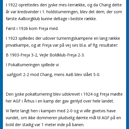
I 1922 oprettedes den jyske mes-terrække, og da Chang dette
år var kredsvinder i 1. holdsturneringen, blev det dem, der som
første Aalborgklub kunne deltage i bedste række.
Først i 1926 kom Freja med.
I 1923 spilledes der udover turneringskampene en lang række
privatkampe, og at Freja var på vej ses bl.a. af flg. resultater:
B 1903-Freja 3-2, Vejle Boldklub-Freja 2-3.
I Pokalturneringen spillede vi
uafgjort 2-2 mod Chang, mens AaB blev slået 5-0.
Den jyske pokalturnering blev udskrevet i 1924 og Freja mødte
her AGF i Århus i en kamp der gav genlyd over hele landet.
Vi førte langt hen i kampen med 2-0 og vi ville givetvis have
vundet, om ikke dommeren pludselig dømte mål til AGF på en
bold der stadig var 1 meter inde på banen.