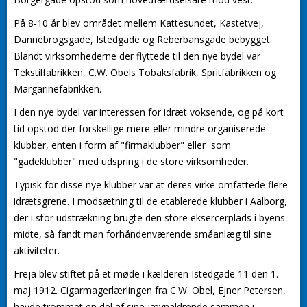
På 8-10 år blev området mellem Kattesundet, Kastetvej,
Dannebrogsgade, Istedgade og Reberbansgade bebygget.
Blandt virksomhederne der flyttede til den nye bydel var
Tekstilfabrikken, C.W. Obels Tobaksfabrik, Spritfabrikken og
Margarinefabrikken.
I den nye bydel var interessen for idræt voksende, og på kort
tid opstod der forskellige mere eller mindre organiserede
klubber, enten i form af "firmaklubber" eller som
"gadeklubber" med udspring i de store virksomheder.
Typisk for disse nye klubber var at deres virke omfattede flere
idrætsgrene. I modsætning til de etablerede klubber i Aalborg,
der i stor udstrækning brugte den store eksercerplads i byens
midte, så fandt man forhåndenværende småanlæg til sine
aktiviteter.
Freja blev stiftet på et møde i kælderen Istedgade 11 den 1.
maj 1912. Cigarmagerlærlingen fra C.W. Obel, Ejner Petersen,
havde trommet en del af sine jævnaldrende sammen i