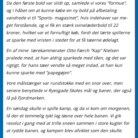
Da den første bold var slidt op, samlede vi vores ”formue”,
og i håbet om at kunne købe en ny bold på afbetaling
vandrede vi til ”Sports- magasinet”, hvis indehaver var me-
get forstående, og vi fik en stærk svinelæderbold til 22
kroner, hvilket var et fornuftigt køb, fordi det lærte spillerne
at sparke med vristen i stedet for at få tæerne ødelagt.
En af mine lærekammerater Otto Færch ”Kap” Nielsen
pralede med, at han aldrig sparkede med tåen, og det var
rigtigt, for hans tæer vendte så meget indad, at han kun
kunne sparke med ”papegøjen”.
Vore målstænger var rundstokke med en snor over, men
senere benyttede vi Ryesgade Skoles mål og baner, der også
lå på Fjordmarken.
En søndag skulle vi spille kamp, og da vi kom om morgenen,
lå der et temmelig tykt lag tøsne over hele banen. Vi gik
resolut i gang med at trille sneen sammen i store kugler for
at rydde banen, og kampen blev afviklet som den skulle.