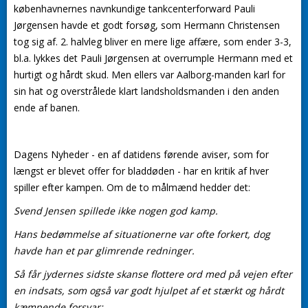
københavnernes navnkundige tankcenterforward Pauli
Jørgensen havde et godt forsøg, som Hermann Christensen
tog sig af. 2. halvleg bliver en mere lige affære, som ender 3-3,
bl.a. lykkes det Pauli Jørgensen at overrumple Hermann med et
hurtigt og hårdt skud. Men ellers var Aalborg-manden karl for
sin hat og overstrålede klart landsholdsmanden i den anden
ende af banen.
Dagens Nyheder - en af datidens førende aviser, som for
længst er blevet offer for bladdøden - har en kritik af hver
spiller efter kampen. Om de to målmænd hedder det:
Svend Jensen spillede ikke nogen god kamp.
Hans bedømmelse af situationerne var ofte forkert, dog
havde han et par glimrende redninger.
Så får jydernes sidste skanse flottere ord med på vejen efter
en indsats, som også var godt hjulpet af et stærkt og hårdt
kæmpende forsvar: