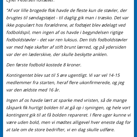
”Af vor lille brogede flok havde de fleste kun de støvler, der
brugtes til søndagstøjet - til daglig gik man i træsko. Det var
ikke populært hos forældrene, at fodtøjet blev ødelagt ved
fodboldspil, men ingen af os havde i begyndelsen rigtige
fodboldstøvler - det var ren luksus. Den tids fodboldstøvler
var med høje skafter af stift brunt lærred, og på ydersiden
var der en læderskive, der skulle beskytte anklen.
Den første fodbold kostede 8 kroner.
Kontingentet blev sat til 5 øre ugentligt. Vi var vel 14-15
medlemmer fra starten, heraf flere ukonfirmerede, og jeg
var den ældste med 16 år.
Ingen af os havde lært at sparke med vristen, så de mange
tåspark fik hurtigt bolden til at gå op i syningen, og hele vort
kontingent gik til at få bolden repareret. I flere uger kunne vi
være uden bold, men vi mødtes alligevel hver eneste dag for
at tale om de store bedrifter, vi en dag skulle udføre.