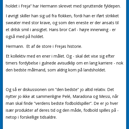
holdet i Freja” har Hermann skrevet med spruttende fyldepen.
I øvrigt skiller han sig ud fra flokken, fordi han er iført strikket
sweater med stor krave, og som den eneste er der ansats til
et drilsk smil i ansigtet. Hans bror Carl - højre innerwing - er
også med på holdet.
Hermann. Et af de store i Frejas historie.
Et kollektiv med en ener i målet. Og - skal det vise sig efter
timers fordybelse i gulnede avisudklip om en lang karriere - nok
den bedste målmand, som aldrig kom på landsholdet.
Og så er diskussionen om ”den bedste” jo altid relativ. Det
nytter jo ikke at sammenligne Pelé, Maradona og Messi, når
man skal finde ”verdens bedste fodboldspiller”. De er jo hver
især produkter af deres tid og den måde, fodbold spilles på -
netop i forskellige tidsaldre.