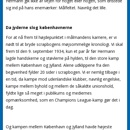
Hermann gik ikke af vejen for noget eller nogen, som dristede
sig ind på hans enemærker: Målfeltet. Navnlig det lille.
Da jyderne slog københavnerne
For at nå frem til højdepunktet i målmandens karriere, er vi
nødt til at bryde scrapbogens møjsommelige kronologi. Vi skal
frem til den 9. september 1934, kun et par år før Hermann
lagde handskerne og støvlerne på hylden, til den store kamp
mellem København og Jylland. Alene udklippene fra den
begivenhed fylder 20 sider i scrapbogen. Vi er nemlig tilbage i
en tid, da kampe mod udenlandske klubber, navnlig engelske,
kampe mellem byhold og mellem de såkaldte unionshold,
fyldte lige så meget i publikums og mediernes
opmærksomhed, som en Champions League-kamp gør det i
dag.
Og kampen mellem København og Jylland havde højeste