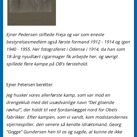
Ejner Pedersen stiftede Freja og var som eneste
bestyrelsesmedlem også første formand 1912 - 1914 og igen
1940 - 1955. Her fotograferet i Odense i 1914, da han som
18-årig nyudlært cigarmager fik arbejde her, og iøvrigt
spillede flere kampe på OB's førstehold.
Ejner Petersen beretter:
Jeg husker vores allerførste kamp, som var mod en
drengeklub med det usædvanlige navn ”Det gloende
røvhul”, der holdt til ved fjordanlægget nord for Obels
fabrikker. Efter kampen, som vi vandt, kom modstandernes
stjernespiller, den senere så kendte idrætsmand, Georg
”Gogge” Gundersen hen til os og sagde, at kunne de ikke