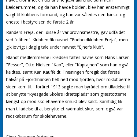
kælderrummet, og da han havde bolden, blev han enstemmigt
valgt til klubbens formand, og han var således den første og
eneste i bestyrelsen de første 2 år.
Randers Freja, der i disse år var provinsmestre, gav udfaldet
ved "dåben". Klubben fik navnet "Fodboldklubben Freja", men
gik iøvrigt i daglig tale under navnet "Ejner's klub".
Blandt medlemmerne i kredsen taltes navne som Hans Larsen
"Fesser", Otto Nielsen "Kap", eller "Kaptajnen" som han også
kaldtes, samt Karl Kauffeldt. Træningen foregik det første
halvår på Fjordmarken helt ned mod fjorden, hvor roklubberne
siden kom til. I foråret 1913 søgte man byrådet om tilladelse til
at benytte ”Ryesgade Skole’s Idrætsplads” som græstotterne
længst op mod skolehaverne smukt blev kaldt. Samtidig fik
man tilladelse til at benytte et rødmalet skur, som også var
redskabsrum for skolehaverne.
Ejner Petersen fortæller: