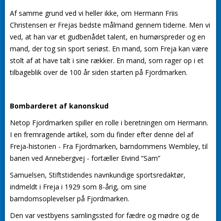
Af samme grund ved vi heller ikke, om Hermann Friis
Christensen er Frejas bedste målmand gennem tiderne. Men vi
ved, at han var et gudbenådet talent, en humørspreder og en
mand, der tog sin sport seriøst. En mand, som Freja kan være
stolt af at have talt i sine rækker. En mand, som rager op i et
tilbageblik over de 100 år siden starten på Fjordmarken.
Bombarderet af kanonskud
Netop Fjordmarken spiller en rolle i beretningen om Hermann.
I en fremragende artikel, som du finder efter denne del af
Freja-historien - Fra Fjordmarken, barndommens Wembley, til
banen ved Annebergvej - fortæller Eivind ”Sam”
Samuelsen, Stiftstidendes navnkundige sportsredaktør,
indmeldt i Freja i 1929 som 8-årig, om sine
barndomsoplevelser på Fjordmarken.
Den var vestbyens samlingssted for fædre og mødre og de