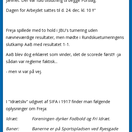
jævnet. Der var fuld tilslutning til begge Forslag.
Dagen for Arbejdet sattes til d. 24. dec. kl. 10 !!"
Freja spillede med to hold i JBU's turnering uden
nævneværdige resultater, men mødte i Rundskueturneringens
slutkamp AaB med resultatet 1-1.
AaB blev dog erklæret som vinder, idet de scorede først!! -ja
sådan var reglerne faktisk...
- men vi var på vej.
I "Idrætsliv" udgivet af SIFA i 1917 finder man følgende
oplysninger om Freja:
Idræt: Foreningen dyrker Fodbold og Fri Idræt.
Baner: Banerne er på Sportspladsen ved Ryesgade