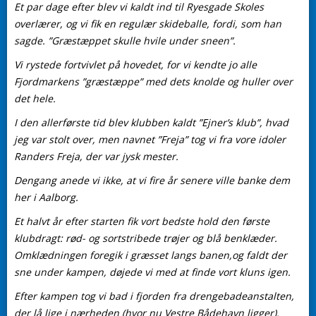
Et par dage efter blev vi kaldt ind til Ryesgade Skoles
overlærer, og vi fik en regulær skideballe, fordi, som han
sagde. ”Græstæppet skulle hvile under sneen”.
Vi rystede fortvivlet på hovedet, for vi kendte jo alle
Fjordmarkens ”græstæppe” med dets knolde og huller over
det hele.
I den allerførste tid blev klubben kaldt ”Ejner’s klub”, hvad
jeg var stolt over, men navnet ”Freja” tog vi fra vore idoler
Randers Freja, der var jysk mester.
Dengang anede vi ikke, at vi fire år senere ville banke dem
her i Aalborg.
Et halvt år efter starten fik vort bedste hold den første
klubdragt: rød- og sortstribede trøjer og blå benklæder.
Omklædningen foregik i græsset langs banen,og faldt der
sne under kampen, døjede vi med at finde vort kluns igen.
Efter kampen tog vi bad i fjorden fra drengebadeanstalten,
der lå lige i nærheden (hvor nu Vestre Bådehavn ligger).