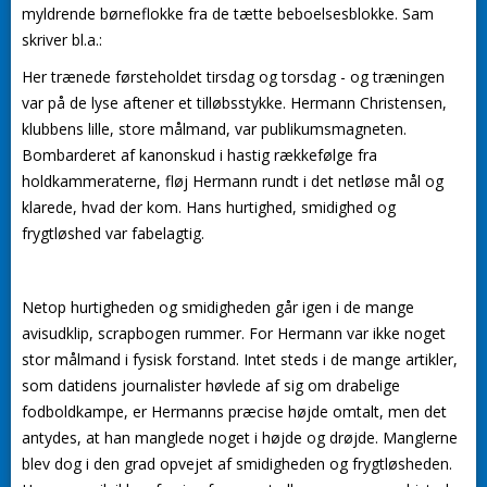
myldrende børneflokke fra de tætte beboelsesblokke. Sam
skriver bl.a.:
Her trænede førsteholdet tirsdag og torsdag - og træningen
var på de lyse aftener et tilløbsstykke. Hermann Christensen,
klubbens lille, store målmand, var publikumsmagneten.
Bombarderet af kanonskud i hastig rækkefølge fra
holdkammeraterne, fløj Hermann rundt i det netløse mål og
klarede, hvad der kom. Hans hurtighed, smidighed og
frygtløshed var fabelagtig.
Netop hurtigheden og smidigheden går igen i de mange
avisudklip, scrapbogen rummer. For Hermann var ikke noget
stor målmand i fysisk forstand. Intet steds i de mange artikler,
som datidens journalister høvlede af sig om drabelige
fodboldkampe, er Hermanns præcise højde omtalt, men det
antydes, at han manglede noget i højde og drøjde. Manglerne
blev dog i den grad opvejet af smidigheden og frygtløsheden.