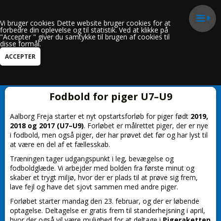
Vi bruger cookies Dette website bruger cookies for at
forbedre din oplevelse og til statistik. Ved at klikke på
"Accepter " giver du samtykke til brugen af cookies til
disse formål.
Kun i Børneafdeling
Fodbold for piger U7–U9
Aalborg Freja
starter et nyt opstartsforløb for piger født
2019,
2018 og 2017 (U7–U9)
. Forløbet er målrettet piger, der er nye
i fodbold, men også piger, der har prøvet det før og har lyst til
at være en del af et fællesskab.
Træningen tager udgangspunkt i leg, bevægelse og
fodboldglæde. Vi arbejder med bolden fra første minut og
skaber et trygt miljø, hvor der er plads til at prøve sig frem,
lave fejl og have det sjovt sammen med andre piger.
Forløbet starter mandag den 23. februar, og der er løbende
optagelse. Deltagelse er gratis frem til standerhejsning i april,
hvor der også vil være mulighed for at deltage i
Pigeraketten